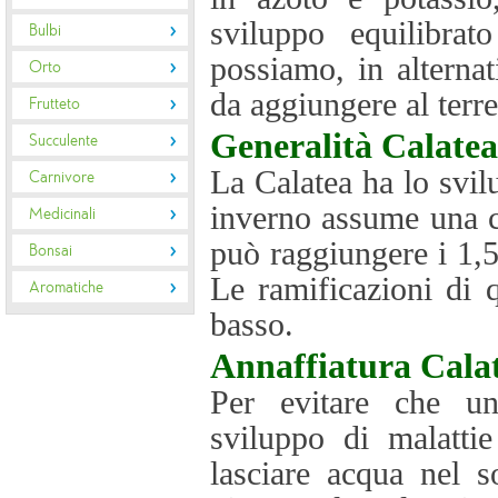
sviluppo equilibra
Bulbi
possiamo, in alternat
Orto
da aggiungere al terr
Frutteto
Generalità
Calatea
Succulente
La Calatea ha lo svil
Carnivore
inverno assume una co
Medicinali
può raggiungere i 1,5
Bonsai
Le ramificazioni di 
Aromatiche
basso.
Annaffiatura
Cala
Per evitare che un
sviluppo di malattie
lasciare acqua nel s