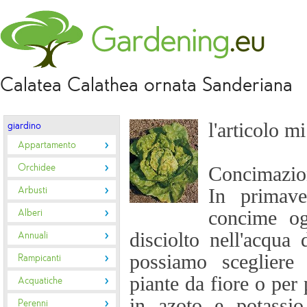
Calatea Calathea ornata Sanderiana
l'articolo m
giardino
Appartamento
Orchidee
Concimazi
Arbusti
In primave
Alberi
concime og
disciolto nell'acqua 
Annuali
possiamo scegliere
Rampicanti
piante da fiore o per 
Acquatiche
in azoto e potassio
Perenni