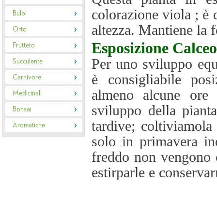
colorazione viola ; è
Bulbi
altezza. Mantiene la f
Orto
Esposizione
Calceo
Frutteto
Per uno sviluppo equi
Succulente
è consigliabile pos
Carnivore
almeno alcune ore d
Medicinali
sviluppo della pianta
Bonsai
tardive; coltiviamola
Aromatiche
solo in primavera in
freddo non vengono c
estirparle e conserva