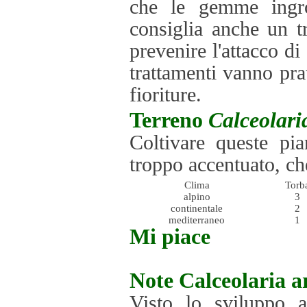
che le gemme ingro
consiglia anche un t
prevenire l'attacco d
trattamenti vanno pra
fioriture.
Terreno
Calceolari
Coltivare queste pi
troppo accentuato, c
Clima
Torb
alpino
3
continentale
2
mediterraneo
1
Mi piace
Note
Calceolaria 
Visto lo sviluppo a