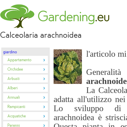
Calceolaria arachnoidea
l'articolo m
giardino
Appartamento
Orchidee
Genera
Arbusti
arachnoide
Alberi
La Calceola
adatta all'utilizzo nei
Annuali
Lo sviluppo di 
Rampicanti
arachnoidea è strisci
Acquatiche
Questa pianta in e
Perenni