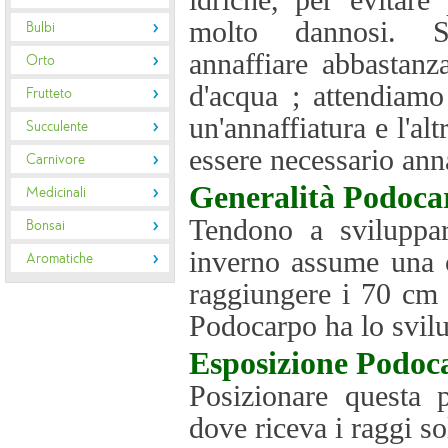
idriche, per evitare 
molto dannosi. S
Bulbi
annaffiare abbastanz
Orto
d'acqua ; attendiamo
Frutteto
un'annaffiatura e l'al
Succulente
essere necessario ann
Carnivore
Generalità
Podoca
Medicinali
Tendono a sviluppar
Bonsai
inverno assume una c
Aromatiche
raggiungere i 70 cm d
Podocarpo ha lo svilu
Esposizione
Podoc
Posizionare questa 
dove riceva i raggi so